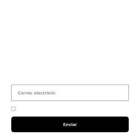
Subscriu-te
Vols estar al corrent dels actes i cursos que
organitzem i rebre les nostres recomanacions de
lectures? Subscriu-te al nostre butlletí i rebràs cada
15 dies una actualització amb totes les novetats
He acceptat i llegit la
política de privadesa
Enviar