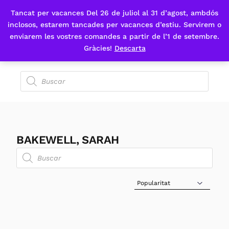
Tancat per vacances Del 26 de juliol al 31 d’agost, ambdós
Fes-te'n sòcia
inclosos, estarem tancades per vacances d’estiu. Servirem o
enviarem les vostres comandes a partir de l’1 de setembre.
Gràcies!
Descarta
BAKEWELL, SARAH
Sort Products