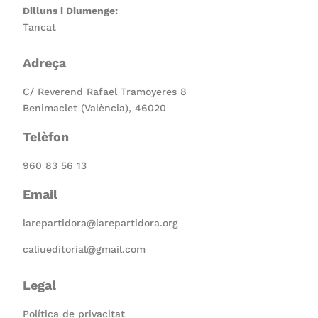
Dilluns i Diumenge:
Tancat
Adreça
C/ Reverend Rafael Tramoyeres 8
Benimaclet (València), 46020
Telèfon
960 83 56 13
Email
larepartidora@larepartidora.org
caliueditorial@gmail.com
Legal
Política de privacitat