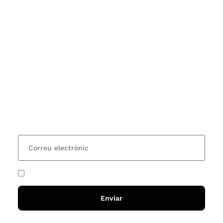
Subscriu-te
Vols estar al corrent dels actes i cursos que
organitzem i rebre les nostres recomanacions de
lectures? Subscriu-te al nostre butlletí i rebràs cada
15 dies una actualització amb totes les novetats
He acceptat i llegit la
política de privadesa
Enviar