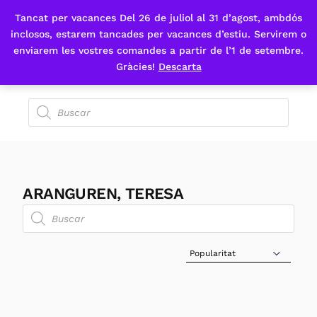
Tancat per vacances Del 26 de juliol al 31 d’agost, ambdós
Fes-te'n sòcia
inclosos, estarem tancades per vacances d’estiu. Servirem o
enviarem les vostres comandes a partir de l’1 de setembre.
Gràcies!
Descarta
ARANGUREN, TERESA
Sort Products