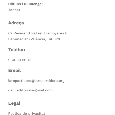
Dilluns i Diumenge:
Tancat
Adreça
C/ Reverend Rafael Tramoyeres 8
Benimaclet (València), 46020
Telèfon
960 83 56 13
Email
larepartidora@larepartidora.org
caliueditorial@gmail.com
Legal
Política de privacitat