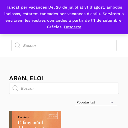
Tancat per vacances Del 26 de juliol al 31 d’agost, ambdós
Fes-te'n sòcia
inclosos, estarem tancades per vacances d’estiu. Servirem o
enviarem les vostres comandes a partir de l’1 de setembre.
Gràcies!
Descarta
ARAN, ELOI
Sort Products