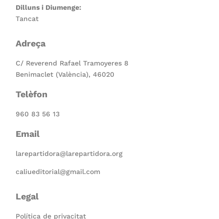
Dilluns i Diumenge:
Tancat
Adreça
C/ Reverend Rafael Tramoyeres 8
Benimaclet (València), 46020
Telèfon
960 83 56 13
Email
larepartidora@larepartidora.org
caliueditorial@gmail.com
Legal
Política de privacitat