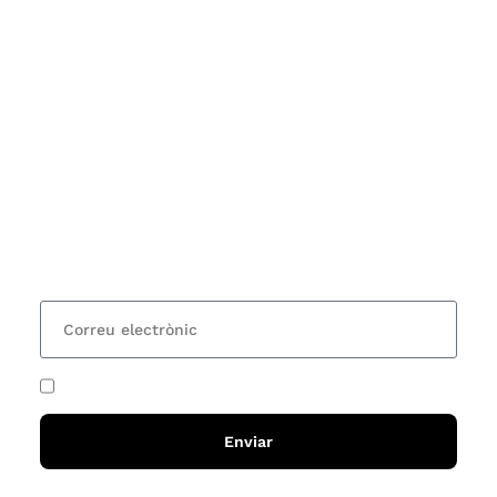
Subscriu-te
Vols estar al corrent dels actes i cursos que
organitzem i rebre les nostres recomanacions de
lectures? Subscriu-te al nostre butlletí i rebràs cada
15 dies una actualització amb totes les novetats
He acceptat i llegit la
política de privadesa
Enviar