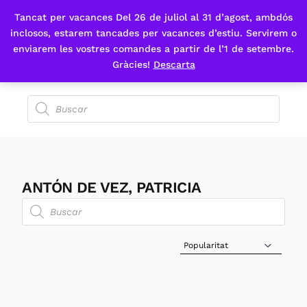
Tancat per vacances Del 26 de juliol al 31 d’agost, ambdós
Fes-te'n sòcia
inclosos, estarem tancades per vacances d’estiu. Servirem o
enviarem les vostres comandes a partir de l’1 de setembre.
Gràcies!
Descarta
ANTÓN DE VEZ, PATRICIA
Sort Products