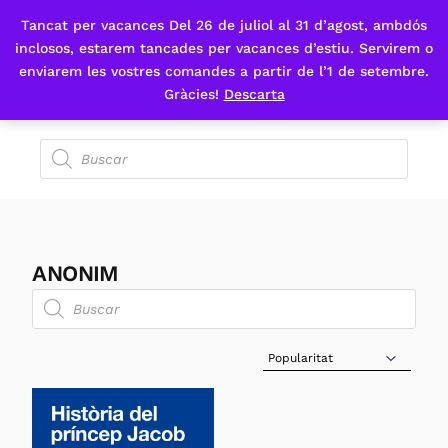
Tancat per vacances Del 26 de juliol al 31 d’agost, ambdós
Fes-te'n sòcia
inclosos, estarem tancades per vacances d’estiu. Servirem o
enviarem les vostres comandes a partir de l’1 de setembre.
Gràcies!
Descarta
ANONIM
Sort Products