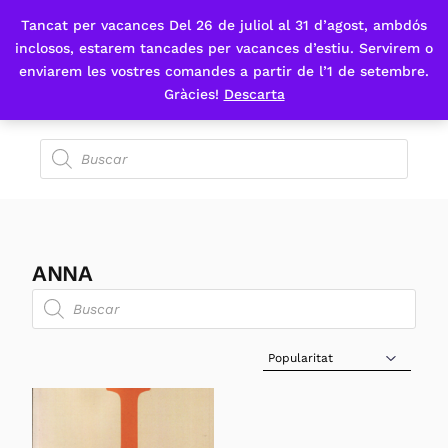
Tancat per vacances Del 26 de juliol al 31 d’agost, ambdós
Fes-te'n sòcia
inclosos, estarem tancades per vacances d’estiu. Servirem o
enviarem les vostres comandes a partir de l’1 de setembre.
Gràcies!
Descarta
ANNA
Sort Products