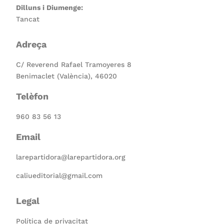
Dilluns i Diumenge:
Tancat
Adreça
C/ Reverend Rafael Tramoyeres 8
Benimaclet (València), 46020
Telèfon
960 83 56 13
Email
larepartidora@larepartidora.org
caliueditorial@gmail.com
Legal
Política de privacitat