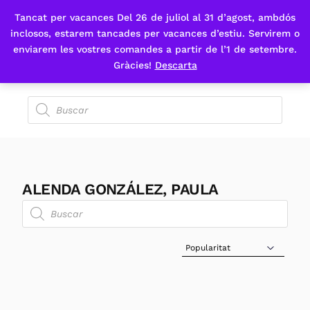
Tancat per vacances Del 26 de juliol al 31 d’agost, ambdós
Fes-te'n sòcia
inclosos, estarem tancades per vacances d’estiu. Servirem o
enviarem les vostres comandes a partir de l’1 de setembre.
Gràcies!
Descarta
ALENDA GONZÁLEZ, PAULA
Sort Products