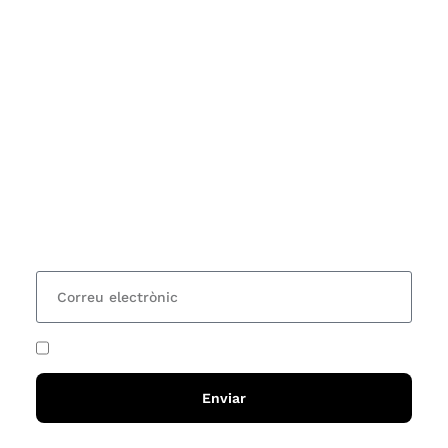
Subscriu-te
Vols estar al corrent dels actes i cursos que
organitzem i rebre les nostres recomanacions de
lectures? Subscriu-te al nostre butlletí i rebràs cada
15 dies una actualització amb totes les novetats
He acceptat i llegit la
política de privadesa
Enviar