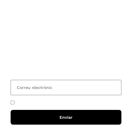
Subscriu-te
Vols estar al corrent dels actes i cursos que
organitzem i rebre les nostres recomanacions de
lectures? Subscriu-te al nostre butlletí i rebràs cada
15 dies una actualització amb totes les novetats
He acceptat i llegit la
política de privadesa
Enviar