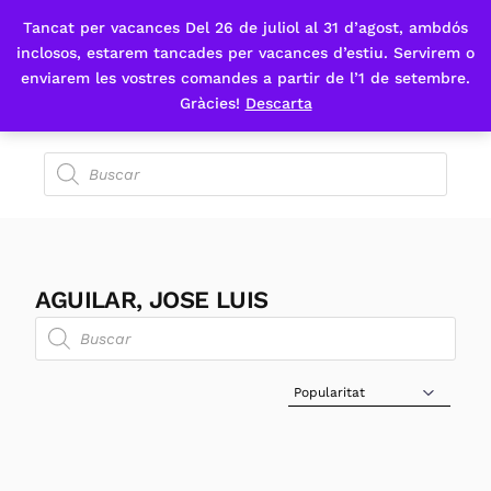
Tancat per vacances Del 26 de juliol al 31 d’agost, ambdós
Fes-te'n sòcia
inclosos, estarem tancades per vacances d’estiu. Servirem o
enviarem les vostres comandes a partir de l’1 de setembre.
Gràcies!
Descarta
AGUILAR, JOSE LUIS
Sort Products