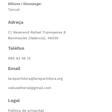
Dilluns i Diumenge:
Tancat
Adreça
C/ Reverend Rafael Tramoyeres 8
Benimaclet (València), 46020
Telèfon
960 83 56 13
Email
larepartidora@larepartidora.org
caliueditorial@gmail.com
Legal
Política de privacitat