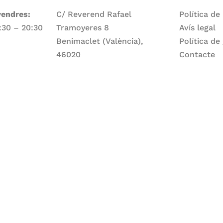
vendres:
C/ Reverend Rafael
Política de
7:30 – 20:30
Tramoyeres 8
Avís legal
Benimaclet (València),
Política de
46020
Contacte
Telèfon
ge:
960 83 56 13
Email
larepartidora@larepartidora.org
caliueditorial@gmail.com
rtidora.