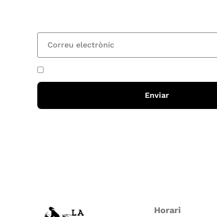
totes les novetats
He acceptat i llegit la
política de privadesa
Enviar
Horari