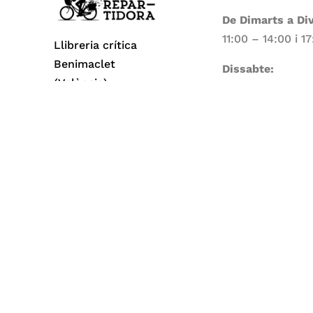
De Dimarts a Di
11:00 – 14:00 i 1
Llibreria crítica
Benimaclet
Dissabte:
(València)
11:00 – 14:00
Dilluns i Diumen
Tancat
Todos los derechos reservados© 2026 La Repa