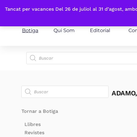
Fes-te'n sòcia
Tancat per vacances Del 26 de juliol al 31 d’agost, am
Botiga
Qui Som
Editorial
Con
ADAMO,
Tornar a Botiga
Llibres
Revistes