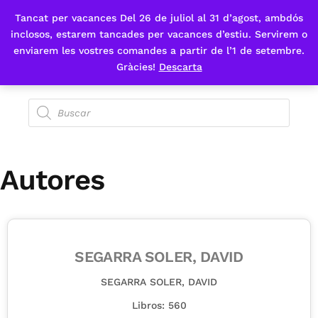
Tancat per vacances Del 26 de juliol al 31 d’agost, ambdós
Fes-te'n sòcia
inclosos, estarem tancades per vacances d’estiu. Servirem o
enviarem les vostres comandes a partir de l’1 de setembre.
Gràcies!
Descarta
Autores
SEGARRA SOLER, DAVID
SEGARRA SOLER, DAVID
Libros: 560