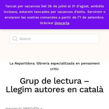
Tancat per vacances Del 26 de juliol al 31 d’agost, ambdós
Fes-te'n sòcia
inclosos, estarem tancades per vacances d’estiu. Servirem o
enviarem les vostres comandes a partir de l’1 de setembre.
Gràcies!
Descarta
La Repartidora: llibreria especialitzada en pensament
crític
Grup de lectura –
Llegim autores en català
Inscripció GRATUÏTA a