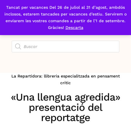
Tancat per vacances Del 26 de juliol al 31 d’agost, ambdós
Fes-te'n sòcia
inclosos, estarem tancades per vacances d’estiu. Servirem o
enviarem les vostres comandes a partir de l’1 de setembre.
Gràcies!
Descarta
La Repartidora: llibreria especialitzada en pensament
crític
«Una llengua agredida»
presentació del
reportatge