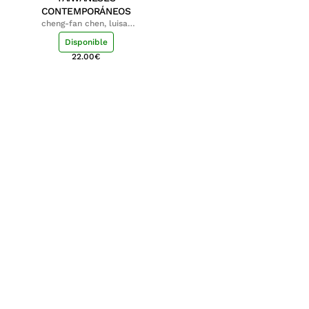
CONTEMPORÁNEOS
cheng-fan chen, luisa;
shu-ying chang, luisa
Disponible
22.00
€