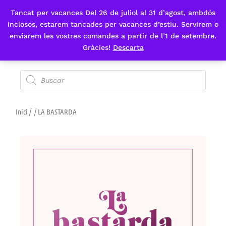
Tancat per vacances Del 26 de juliol al 31 d’agost, ambdós
Fes-te'n sòcia
inclosos, estarem tancades per vacances d’estiu. Servirem o
enviarem les vostres comandes a partir de l’1 de setembre.
Gràcies!
Descarta
Inici
/
/ LA BASTARDA