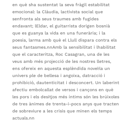
en què sha sustentat la seva fràgil estabilitat
emocional: la Clàudia, lactivista social que
senfronta als seus traumes amb fugides
endavant; lEldar, el guitarrista dorigen bosnià
que es guanya la vida en una funerària; i la
poesia, larma amb què el Llull dispara contra els
seus fantasmes.nnAmb la sensibilitat i lhabilitat
que el caracteritza,
Roc Casagran
, una de les
veus amb més projecció de les nostres lletres,
ens ofereix en aquesta esplèndida novel·la un
univers ple de bellesa i angoixa, datracció i
prohibició, dautenticitat i desconcert. Un laberint
afectiu embolcallat de versos i cançons en què
les pors i els desitjos més íntims són les brúixoles
de tres ànimes de trenta-i-pocs anys que tracten
de sobreviure a les crisis que minen els temps
actuals.nn