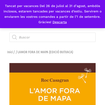
Tancat per vacances Del 26 de juliol al 31 d’agost, ambdós
Fes-te'n sòcia
inclosos, estarem tancades per vacances d’estiu. Servirem o
enviarem les vostres comandes a partir de l’1 de setembre.
Gràcies!
Descarta
Inici
/
/ LAMOR FORA DE MAPA (EDICIÓ BUTXACA)