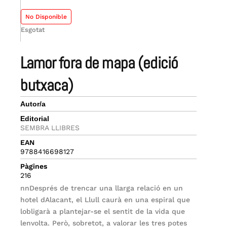
No Disponible
Esgotat
lamor fora de mapa (edició
butxaca)
Autor/a
Editorial
SEMBRA LLIBRES
EAN
9788416698127
Pàgines
216
nnDesprés de trencar una llarga relació en un
hotel dAlacant, el Llull caurà en una espiral que
lobligarà a plantejar-se el sentit de la vida que
lenvolta. Però, sobretot, a valorar les tres potes