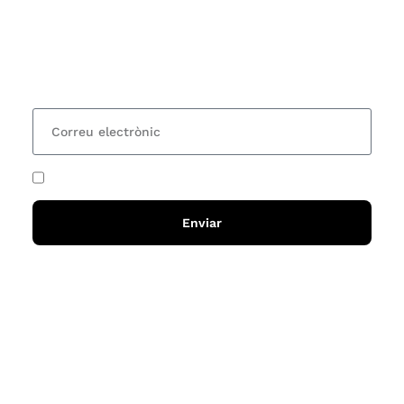
Vols estar al corrent dels actes i cursos que
organitzem i rebre les nostres recomanacions de
lectures? Subscriu-te al nostre butlletí i rebràs cada
15 dies una actualització amb totes les novetats
He acceptat i llegit la
política de privadesa
Enviar