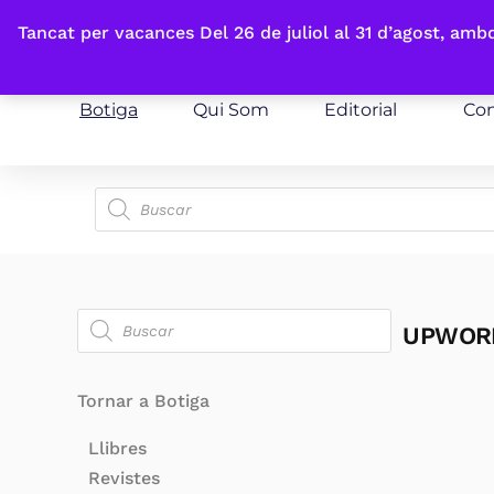
Fes-te'n sòcia
Tancat per vacances Del 26 de juliol al 31 d’agost, am
Botiga
Qui Som
Editorial
Con
UPWOR
Tornar a Botiga
Llibres
Revistes