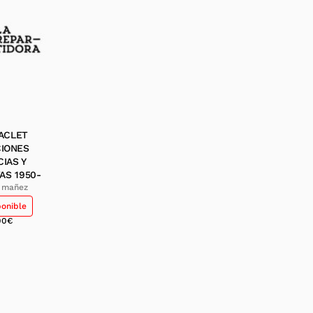
ACLET
CIONES
CIAS Y
AS 1950-
o mañez
ponible
00
€