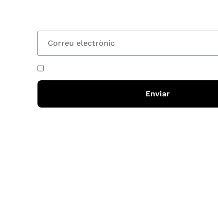
totes les novetats
He acceptat i llegit la
política de privadesa
Enviar
Horari