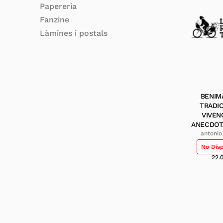
Papereria
Fanzine
Làmines i postals
BENIM
TRADI
VIVEN
ANECDOT
antoni
No Dis
22.