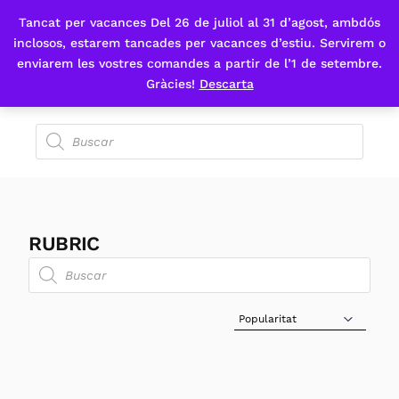
Tancat per vacances Del 26 de juliol al 31 d’agost, ambdós
Fes-te'n sòcia
inclosos, estarem tancades per vacances d’estiu. Servirem o
enviarem les vostres comandes a partir de l’1 de setembre.
Gràcies!
Descarta
RUBRIC
Sort Products