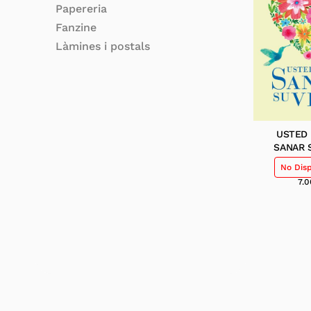
Papereria
Fanzine
Làmines i postals
USTED
SANAR 
No Dis
7.0