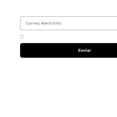
totes les novetats
He acceptat i llegit la
política de privadesa
Enviar
Horari