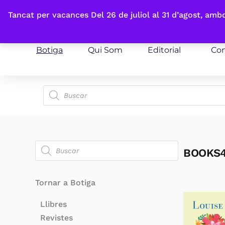
Fes-te'n sòcia
Tancat per vacances Del 26 de juliol al 31 d’agost, am
Botiga
Qui Som
Editorial
Con
BOOKS
Tornar a Botiga
Llibres
Revistes