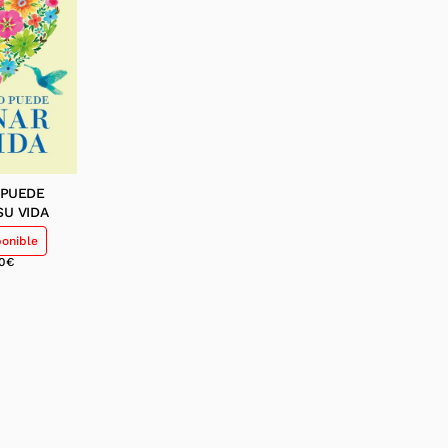
 PUEDE
SU VIDA
ponible
0
€