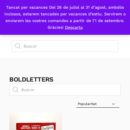
Tancat per vacances Del 26 de juliol al 31 d’agost, ambdós
Fes-te'n sòcia
inclosos, estarem tancades per vacances d’estiu. Servirem o
enviarem les vostres comandes a partir de l’1 de setembre.
Gràcies!
Descarta
BOLDLETTERS
Sort Products