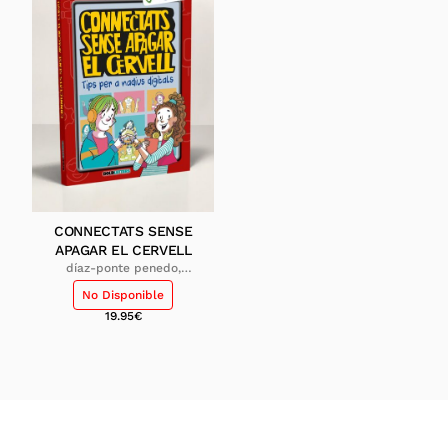
CONNECTATS SENSE
APAGAR EL CERVELL
díaz-ponte penedo,
mónica; gu, raquel
No Disponible
19.95
€